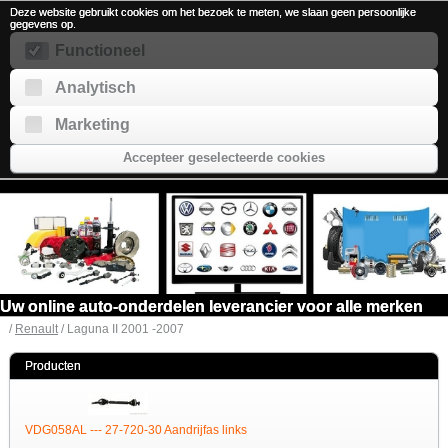
Deze website gebruikt cookies om het bezoek te meten, we slaan geen persoonlijke
gegevens op.
Functioneel
Analytisch
Marketing
Accepteer geselecteerde cookies
Uw online auto-onderdelen leverancier voor alle merken
/
Renault
/ Laguna II 2001 -2007
Producten
VDG058AL --- 27-720-30 Aandrijfas links