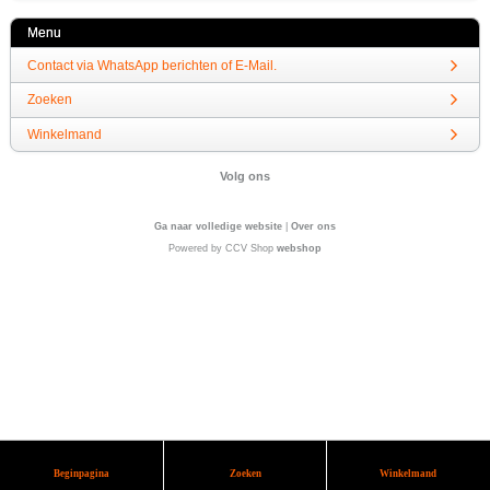
Menu
Contact via WhatsApp berichten of E-Mail.
Zoeken
Winkelmand
Volg ons
Ga naar volledige website
|
Over ons
Powered by CCV Shop
webshop
Beginpagina
Zoeken
Winkelmand