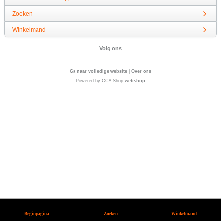
Zoeken
Winkelmand
Volg ons
Ga naar volledige website
|
Over ons
Powered by CCV Shop
webshop
Beginpagina
Zoeken
Winkelmand