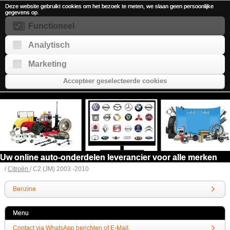
Deze website gebruikt cookies om het bezoek te meten, we slaan geen persoonlijke
gegevens op.
Functioneel
Analytisch
Marketing
Accepteer geselecteerde cookies
Uw online auto-onderdelen leverancier voor alle merken
/
Citroën
/ C2 (JM) 2003 -2010
Benzine
Menu
Contact via WhatsApp berichten of E-Mail.